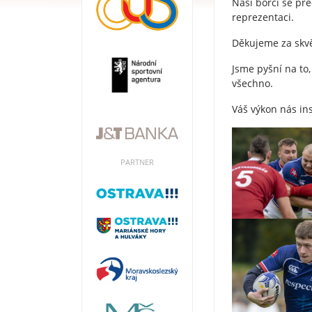
Naši borci se př
reprezentaci.
Děkujeme za skvě
Jsme pyšní na to,
všechno.
Váš výkon nás ins
PARTNER