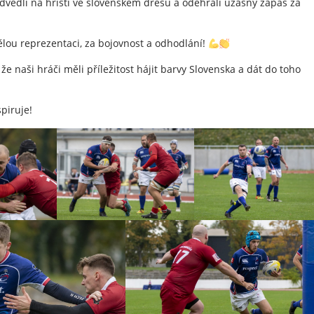
edvedli na hřišti ve slovenském dresu a odehráli úžasný zápas za
lou reprezentaci, za bojovnost a odhodlání!
 že naši hráči měli příležitost hájit barvy Slovenska a dát do toho
piruje!