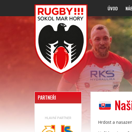
ÚVOD
NÁ
PARTNEŘI
Naši
HLAVNÍ PARTNER
Hrdost a nasazen