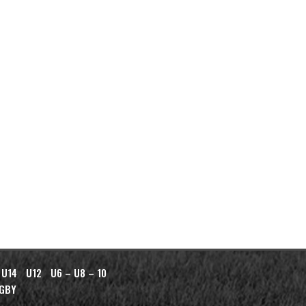
 U14
U12
U6 – U8 – 10
AGBY