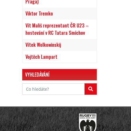
Praga)
Viktor Tremko
Vít Mališ reprezentant ČR U23 –
hostování v RC Tatara Smíchov
Vítek Wolkowinskij
Vojtěch Lampart
VYHLEDÁVÁNÍ