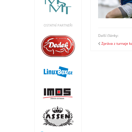
OSTATNÍ PARTNEŘI
Další články:
Zpráva z turnaje k