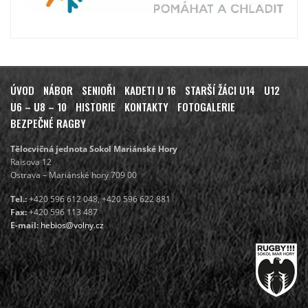
ÚVOD
NÁBOR
SENIOŘI
KADETI U 16
STARŠÍ ŽÁCI U14
U12
U6 – U8 – 10
HISTORIE
KONTAKTY
FOTOGALERIE
BEZPEČNÉ RAGBY
Tělocvičná jednota Sokol Mariánské Hory
Raisova 12
Ostrava – Mariánské hory 709 00
Tel.:
+420 596 612 048, +420 596 622 881
Fax:
+420 596 113 487
E-mail:
hebios@volny.cz