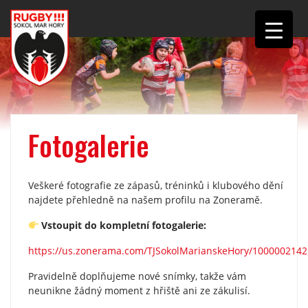
Fotogalerie
Veškeré fotografie ze zápasů, tréninků i klubového dění
najdete přehledně na našem profilu na Zoneramě.
Vstoupit do kompletní fotogalerie:
https://us.zonerama.com/TJSokolMarianskeHory/1000002142
Pravidelně doplňujeme nové snímky, takže vám
neunikne žádný moment z hřiště ani ze zákulisí.