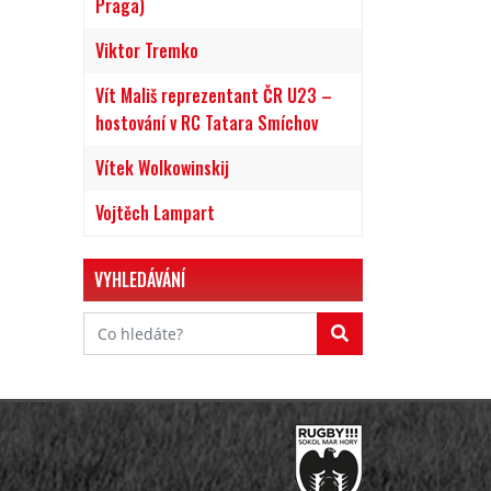
Praga)
Viktor Tremko
Vít Mališ reprezentant ČR U23 –
hostování v RC Tatara Smíchov
Vítek Wolkowinskij
Vojtěch Lampart
VYHLEDÁVÁNÍ