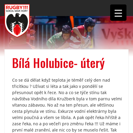
Bílá Holubice- úterý
Co se dá dělat když teplota je téměř celý den nad
třicítkou ? Užívat si léta a tak jako v pondělí se
přesunout opět k řece. No a co se týče stínu tak
návštěva Vodního díla Kružberk byla v tom parnu velmi
vítanou zábavou. No až na ten přesun, ale většinou
cesta plynula ve stínu. Exkurze vodní elektrárny byla
velmi poučná a všem se líbila. A pak opět řeka-hřiště a
zase řeka, no a po večeři pro změnu řeka !!! Už máme i
první malé zranění, ale nic co by se muselo řešit. Tak