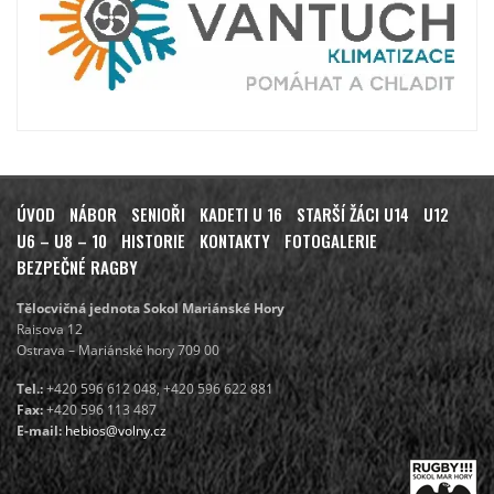
ÚVOD
NÁBOR
SENIOŘI
KADETI U 16
STARŠÍ ŽÁCI U14
U12
U6 – U8 – 10
HISTORIE
KONTAKTY
FOTOGALERIE
BEZPEČNÉ RAGBY
Tělocvičná jednota Sokol Mariánské Hory
Raisova 12
Ostrava – Mariánské hory 709 00
Tel.:
+420 596 612 048, +420 596 622 881
Fax:
+420 596 113 487
E-mail:
hebios@volny.cz