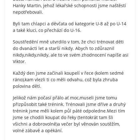
Hanky Martin, jehož lékařské schopnosti jsme naštěstí
nepotřebovali.
Byli tam chlapci a děvčata od kategorie U-8 až po U-14
a také kluci, co přechází do U-16.
Soustředění mně utvrdilo v tom, že chci trénovat děti
do dvanácti let a starší
nikdy. Abych to zdůraznil
nikdy,nikdy,nikdy, ale to ve svém zhodnocení napíše asi
Viktor.
Každý den jsme začínali koupelí v řece (kolem sedmé
ráno),kam vlezli ti co měli odvahu, což byla zhruba
polovina dětí.
Jelikož nám počasí přálo ať moc,museli jsme tomu
přizpůsobit také trénink. Trénovali jsme dříve a druhý
trénink jsme měli kolem půl páté odpoledne.Mezi tím
jsme se chodili koupat do řeky (tentokrát tam šli
všichni a dobrovolně)a večer byl věnován soutěžím,
volné zábavě a opékání.