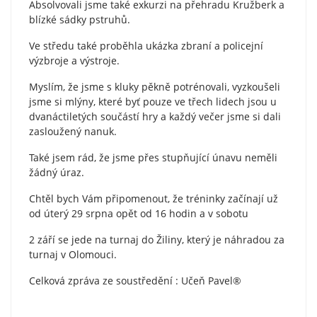
Absolvovali jsme také exkurzi na přehradu Kružberk a
blízké sádky pstruhů.
Ve středu také proběhla ukázka zbraní a policejní
výzbroje a výstroje.
Myslím, že jsme s kluky pěkně potrénovali, vyzkoušeli
jsme si mlýny, které byť pouze ve třech lidech jsou u
dvanáctiletých součástí hry a každý večer jsme si dali
zasloužený nanuk.
Také jsem rád, že jsme přes stupňující únavu neměli
žádný úraz.
Chtěl bych Vám připomenout, že tréninky začínají už
od úterý 29 srpna opět od 16 hodin a v sobotu
2 září se jede na turnaj do Žiliny, který je náhradou za
turnaj v Olomouci.
Celková zpráva ze soustředění : Učeň Pavel®