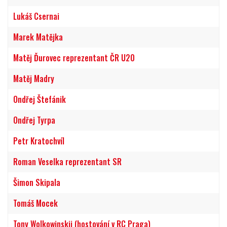
Lukáš Csernai
Marek Matějka
Matěj Ďurovec reprezentant ČR U20
Matěj Madry
Ondřej Štefánik
Ondřej Tyrpa
Petr Kratochvíl
Roman Veselka reprezentant SR
Šimon Skipala
Tomáš Mocek
Tony Wolkowinskij (hostování v RC Praga)