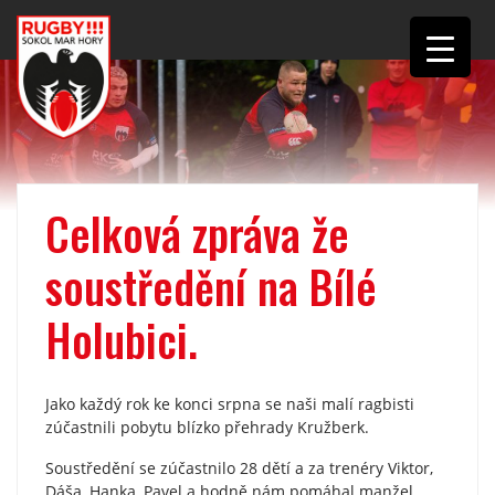
Celková zpráva že
soustředění na Bílé
Holubici.
Jako každý rok ke konci srpna se naši malí ragbisti
zúčastnili pobytu blízko přehrady Kružberk.
Soustředění se zúčastnilo 28 dětí a za trenéry Viktor,
Dáša, Hanka, Pavel a hodně nám pomáhal manžel