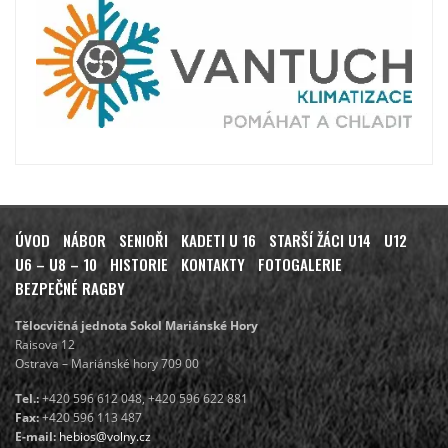
ÚVOD
NÁBOR
SENIOŘI
KADETI U 16
STARŠÍ ŽÁCI U14
U12
U6 – U8 – 10
HISTORIE
KONTAKTY
FOTOGALERIE
BEZPEČNÉ RAGBY
Tělocvičná jednota Sokol Mariánské Hory
Raisova 12
Ostrava – Mariánské hory 709 00
Tel.:
+420 596 612 048, +420 596 622 881
Fax:
+420 596 113 487
E-mail:
hebios@volny.cz