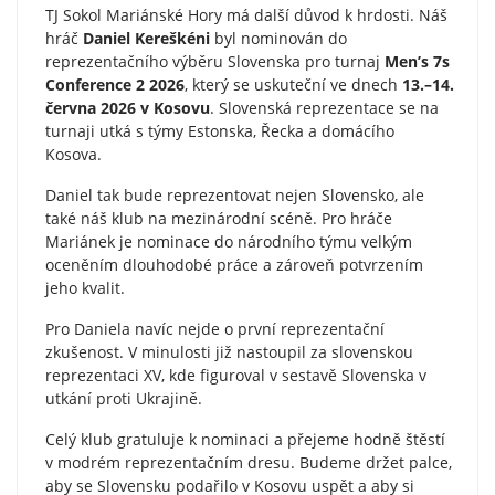
TJ Sokol Mariánské Hory má další důvod k hrdosti. Náš
hráč
Daniel Kereškéni
byl nominován do
reprezentačního výběru Slovenska pro turnaj
Men’s 7s
Conference 2 2026
, který se uskuteční ve dnech
13.–14.
června 2026 v Kosovu
. Slovenská reprezentace se na
turnaji utká s týmy Estonska, Řecka a domácího
Kosova.
Daniel tak bude reprezentovat nejen Slovensko, ale
také náš klub na mezinárodní scéně. Pro hráče
Mariánek je nominace do národního týmu velkým
oceněním dlouhodobé práce a zároveň potvrzením
jeho kvalit.
Pro Daniela navíc nejde o první reprezentační
zkušenost. V minulosti již nastoupil za slovenskou
reprezentaci XV, kde figuroval v sestavě Slovenska v
utkání proti Ukrajině.
Celý klub gratuluje k nominaci a přejeme hodně štěstí
v modrém reprezentačním dresu. Budeme držet palce,
aby se Slovensku podařilo v Kosovu uspět a aby si