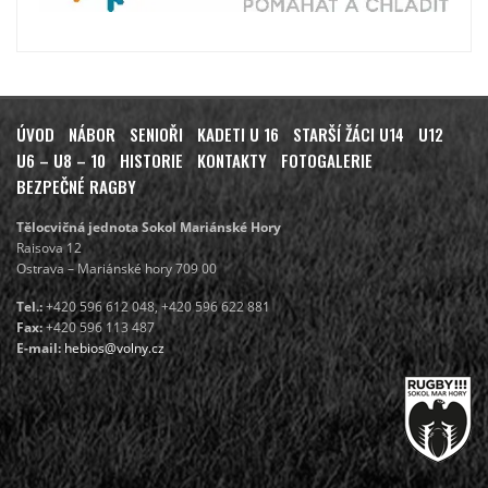
ÚVOD
NÁBOR
SENIOŘI
KADETI U 16
STARŠÍ ŽÁCI U14
U12
U6 – U8 – 10
HISTORIE
KONTAKTY
FOTOGALERIE
BEZPEČNÉ RAGBY
Tělocvičná jednota Sokol Mariánské Hory
Raisova 12
Ostrava – Mariánské hory 709 00
Tel.:
+420 596 612 048, +420 596 622 881
Fax:
+420 596 113 487
E-mail:
hebios@volny.cz