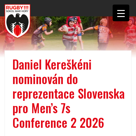
Daniel Kereškéni
nominován do
reprezentace Slovenska
pro Men’s 7s
Conference 2 2026