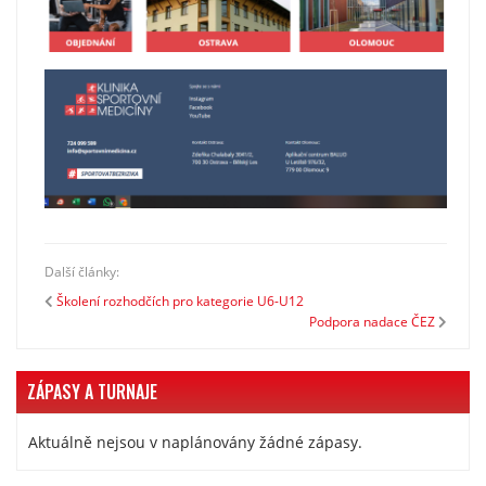
Další články:
Školení rozhodčích pro kategorie U6-U12
Podpora nadace ČEZ
ZÁPASY A TURNAJE
Aktuálně nejsou v naplánovány žádné zápasy.