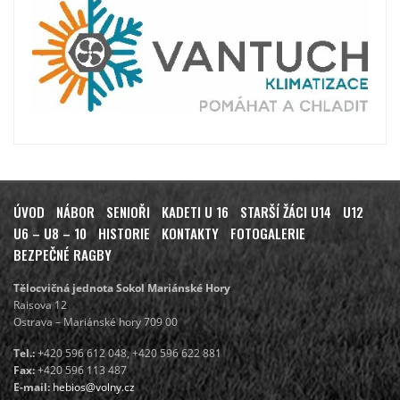
ÚVOD
NÁBOR
SENIOŘI
KADETI U 16
STARŠÍ ŽÁCI U14
U12
U6 – U8 – 10
HISTORIE
KONTAKTY
FOTOGALERIE
BEZPEČNÉ RAGBY
Tělocvičná jednota Sokol Mariánské Hory
Raisova 12
Ostrava – Mariánské hory 709 00
Tel.:
+420 596 612 048, +420 596 622 881
Fax:
+420 596 113 487
E-mail:
hebios@volny.cz