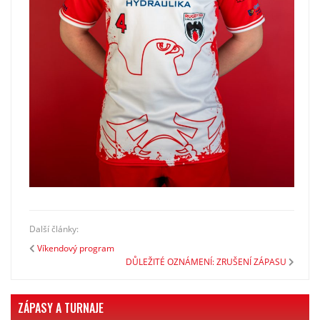
Další články:
Víkendový program
DŮLEŽITÉ OZNÁMENÍ: ZRUŠENÍ ZÁPASU
ZÁPASY A TURNAJE