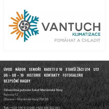
ÚVOD
NÁBOR
SENIOŘI
KADETI U 16
STARŠÍ ŽÁCI U14
U12
U6 – U8 – 10
HISTORIE
KONTAKTY
FOTOGALERIE
BEZPEČNÉ RAGBY
Tělocvičná jednota Sokol Mariánské Hory
Raisova 12
Ostrava – Mariánské hory 709 00
Tel.:
+420 596 612 048, +420 596 622 881