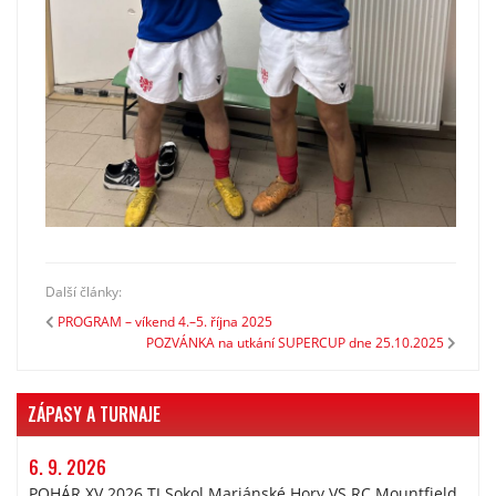
Další články:
PROGRAM – víkend 4.–5. října 2025
POZVÁNKA na utkání SUPERCUP dne 25.10.2025
ZÁPASY A TURNAJE
6. 9. 2026
POHÁR XV 2026 TJ Sokol Mariánské Hory VS RC Mountfield