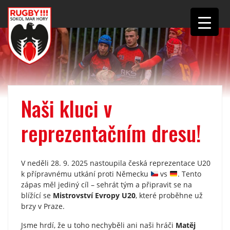
Naši kluci v
reprezentačním dresu!
V neděli 28. 9. 2025 nastoupila česká reprezentace U20
k přípravnému utkání proti Německu
vs
. Tento
zápas měl jediný cíl – sehrát tým a připravit se na
blížící se
Mistrovství Evropy U20
, které proběhne už
brzy v Praze.
Jsme hrdí, že u toho nechyběli ani naši hráči
Matěj