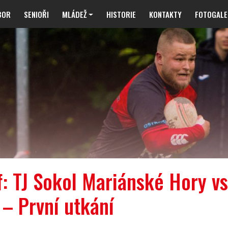
BOR
SENIOŘI
MLÁDEŽ
HISTORIE
KONTAKTY
FOTOGALE
f: TJ Sokol Mariánské Hory vs
 – První utkání