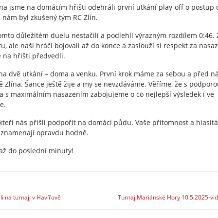
tna jsme na domácím hřišti odehráli první utkání play-off o postup 
m nám byl zkušený tým RC Zlín.
omto důležitém duelu nestačili a podlehli výrazným rozdílem 0:46. 
tu, ale naši hráči bojovali až do konce a zaslouží si respekt za nasa
 na hřišti předvedli.
e na dvě utkání – doma a venku. První krok máme za sebou a před n
ě Zlína. Šance ještě žije a my se nevzdáváme. Věříme, že s podpor
a s maximálním nasazením zabojujeme o co nejlepší výsledek i ve
e.
teří nás přišli podpořit na domácí půdu. Vaše přítomnost a hlasitá
 znamenají opravdu hodně.
 až do poslední minuty!
li na turnaji v Havířově
Turnaj Mariánské Hory 10.5.2025-vi