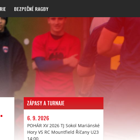
RIE
BEZPEČNÉ RAGBY
ZÁPASY A TURNAJE
.
6. 9. 2026
POHÁR XV 2026 TJ Sokol Mariánské
Hory VS RC Mountfield Říčany U23
14:00