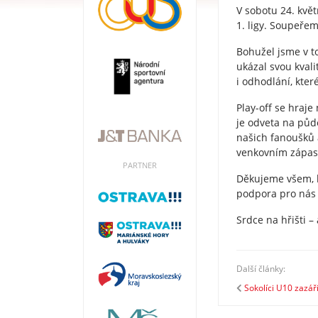
V sobotu 24. kvě
1. ligy. Soupeře
Bohužel jsme v t
ukázal svou kvali
i odhodlání, které
Play-off se hraj
je odveta na půd
našich fanoušků 
venkovním zápas
PARTNER
Děkujeme všem, k
podpora pro nás
Srdce na hřišti –
Další články:
Sokolíci U10 zazáři