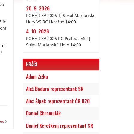
do
20. 9. 2026
POHÁR XV 2026 TJ Sokol Mariánské
Zlín
Hory VS RC Havířov 14:00
zení
4. 10. 2026
POHÁR XV 2026 RC Přelouč VS TJ
Sokol Mariánské Hory 14:00
ámi
ou
HRÁČI
Adam Žižka
Aleš Badura reprezentant SR
Alex Šípek reprezentant ČR U20
Daniel Chromulák
deo
Daniel Kereškéni reprezentant SR