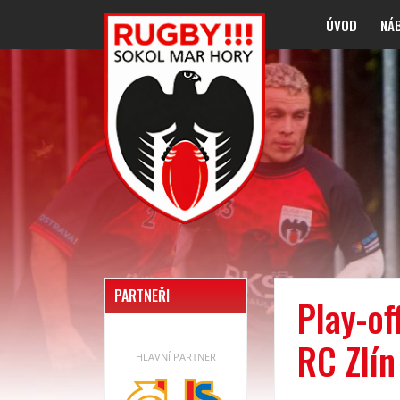
ÚVOD
NÁ
PARTNEŘI
Play-of
RC Zlín
HLAVNÍ PARTNER