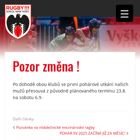
Pozor změna !
Po dohodě obou klubů se první pohárové utkání našich
mužů přesouvá z původně plánovaného termínu 23.8.
na sobotu 6.9.
Další články:
Pozvánka na mládežnické mezinárodní ragby
POHÁR XV 2025 ZAČÍNÁ JIŽ ZA MĚSÍC!