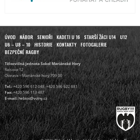
ÚVOD
NÁBOR
SENIOŘI
KADETI U 16
STARŠÍ ŽÁCI U14
U12
U6 – U8 – 10
HISTORIE
KONTAKTY
FOTOGALERIE
BEZPEČNÉ RAGBY
Tělocvičná jednota Sokol Mariánské Hory
Raisova 12
Ostrava – Mariánské hory 709 00
Tel.:
+420 596 612 048, +420 596 622 881
Fax:
+420 596 113 487
E-mail:
hebios@volny.cz