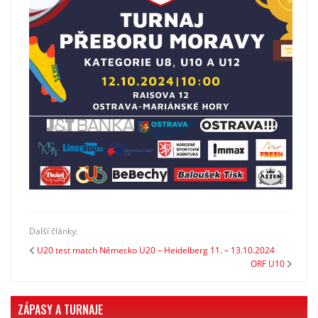
Další články:
U20 test match Německo U20 – Heidelberg 11. – 13.10.2024
ORF U10
ZÁPASY A TURNAJE