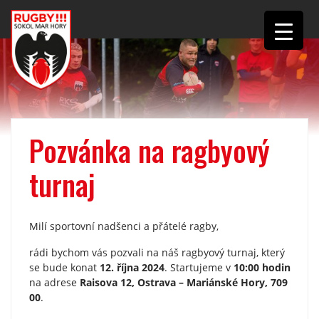
Pozvánka na ragbyový
turnaj
Milí sportovní nadšenci a přátelé ragby,
rádi bychom vás pozvali na náš ragbyový turnaj, který
se bude konat
12. října 2024
. Startujeme v
10:00 hodin
na adrese
Raisova 12, Ostrava – Mariánské Hory, 709
00
.