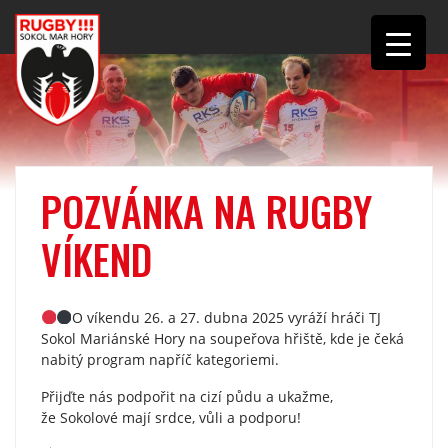
POZVÁNKA NA RUGBY
VÍKEND
O víkendu 26. a 27. dubna 2025 vyráží hráči TJ
Sokol Mariánské Hory na soupeřova hřiště, kde je čeká
nabitý program napříč kategoriemi.
Přijďte nás podpořit na cizí půdu a ukažme,
že Sokolové mají srdce, vůli a podporu!