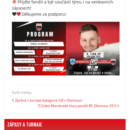
Přijďte fandit a být součástí týmu i na venkovních
zápasech!
Děkujeme za podporu!
Další články:
Zpráva z turnaje kategorie U8 v Olomouci
TJ Sokol Mariánské Hory poráží RC Olomouc 29:5
ZÁPASY A TURNAJE