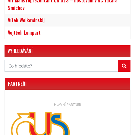
Vít Mališ reprezentant ČR U23 – hostování v RC Tatara
Smíchov
Vítek Wolkowinskij
Vojtěch Lampart
VYHLEDÁVÁNÍ
PARTNEŘI
HLAVNÍ PARTNER