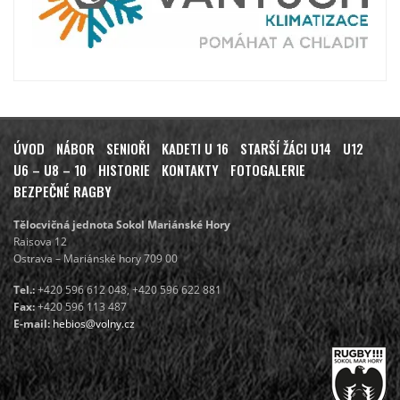
ÚVOD
NÁBOR
SENIOŘI
KADETI U 16
STARŠÍ ŽÁCI U14
U12
U6 – U8 – 10
HISTORIE
KONTAKTY
FOTOGALERIE
BEZPEČNÉ RAGBY
Tělocvičná jednota Sokol Mariánské Hory
Raisova 12
Ostrava – Mariánské hory 709 00
Tel.:
+420 596 612 048, +420 596 622 881
Fax:
+420 596 113 487
E-mail:
hebios@volny.cz