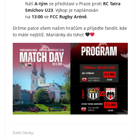
Náš
A-tým
se představí v Praze proti
RC Tatra
Smíchov U23
. Výkop je naplánován
na
13:00
ve
FCC Rugby Aréně
.
Držme palce všem našim hráčům a přijeďte fandit, kde
to máte nejblíž. Mariánky do toho!
Další články: