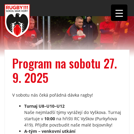
Program na sobotu 27.
9. 2025
V sobotu nás čeká pořádná dávka ragby!
Turnaj U8–U10–U12
Naše nejmladší týmy vyrážejí do Vyškova. Turnaj
startuje v
10:00
na hřišti RC Vyškov (Purkyňova
419). Přijďte povzbudit naše malé bojovníky!
A-tým – venkovní utkání