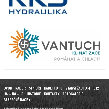
ÚVOD
NÁBOR
SENIOŘI
KADETI U 16
STARŠÍ ŽÁCI U14
U12
U6 – U8 – 10
HISTORIE
KONTAKTY
FOTOGALERIE
BEZPEČNÉ RAGBY
Tělocvičná jednota Sokol Mariánské Hory