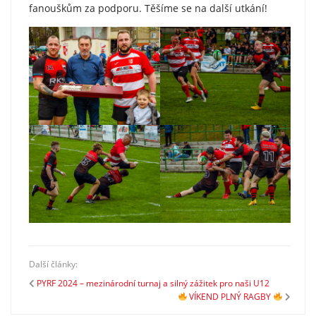
fanouškům za podporu. Těšíme se na další utkání!​
Další články:
PYRF 2024 – mezinárodní turnaj a silný zážitek pro naši U12
VÍKEND PLNÝ RAGBY