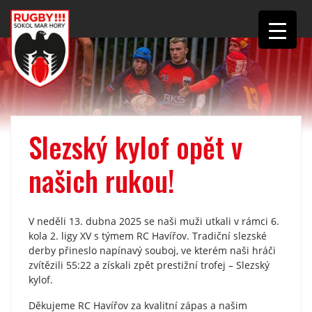
Slezský kylof opět v
našich rukou!
V neděli 13. dubna 2025 se naši muži utkali v rámci 6.
kola 2. ligy XV s týmem RC Havířov. Tradiční slezské
derby přineslo napínavý souboj, ve kterém naši hráči
zvítězili 55:22 a získali zpět prestižní trofej – Slezský
kylof.​
Děkujeme RC Havířov za kvalitní zápas a našim