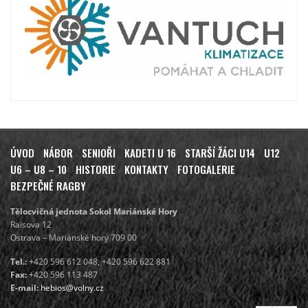
ÚVOD
NÁBOR
SENIOŘI
KADETI U 16
STARŠÍ ŽÁCI U14
U12
U6 – U8 – 10
HISTORIE
KONTAKTY
FOTOGALERIE
BEZPEČNÉ RAGBY
Tělocvičná jednota Sokol Mariánské Hory
Raisova 12
Ostrava – Mariánské hory 709 00
Tel.:
+420 596 612 048, +420 596 622 881
Fax:
+420 596 113 487
E-mail:
hebios@volny.cz