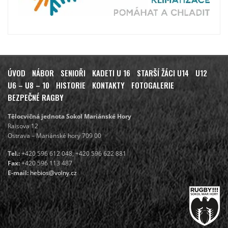
ÚVOD
NÁBOR
SENIOŘI
KADETI U 16
STARŠÍ ŽÁCI U14
U12
U6 – U8 – 10
HISTORIE
KONTAKTY
FOTOGALERIE
BEZPEČNÉ RAGBY
Tělocvičná jednota Sokol Mariánské Hory
Raisova 12
Ostrava – Mariánské hory 709 00
Tel.:
+420 596 612 048, +420 596 622 881
Fax:
+420 596 113 487
E-mail:
hebios@volny.cz