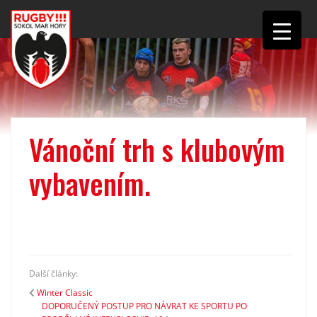
Vánoční trh s klubovým
vybavením.
Další články:
Winter Classic
DOPORUČENÝ POSTUP PRO NÁVRAT KE SPORTU PO