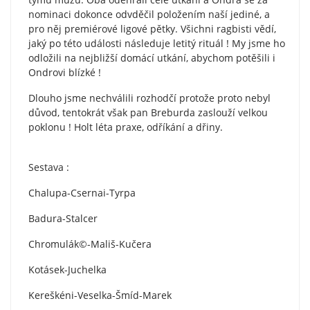
nominaci dokonce odvděčil položením naší jediné, a
pro něj premiérové ligové pětky. Všichni ragbisti vědí,
jaký po této události následuje letitý rituál ! My jsme ho
odložili na nejbližší domácí utkání, abychom potěšili i
Ondrovi blízké !
Dlouho jsme nechválili rozhodčí protože proto nebyl
důvod, tentokrát však pan Breburda zaslouží velkou
poklonu ! Holt léta praxe, odříkání a dřiny.
Sestava :
Chalupa-Csernai-Tyrpa
Badura-Stalcer
Chromulák©-Mališ-Kučera
Kotásek-Juchelka
Kereškéni-Veselka-Šmíd-Marek