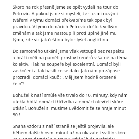
Skoro na rok přesně jsme se opět vydali na tour do
Petrovic. A pokud jsme si mysleli, že s osmi novými
tvářemi v týmu domácí překvapíme tak opak byl
pravdou. V týmu domácích Petrovic došlo k velkým
změnám a tak jsme nastoupili proti úplně jiné mu
týmu, kde víc jak češtinu bylo slyšet angličtinu.
Do samotného utkání jsme však vstoupil bez respektu
a hráči měli na paměti proslov trenérů v šatně na téma
kolektiv. Tlak na soupeře byl excelentní. Domácí byli
zaskočeni a tak hasili co se dalo. Jak nám po zápase
prozradil domácí kouč : „Měj jsem hodně orosené
čelo“!
Bohužel k naší smůle vše trvalo do 10. minuty, kdy nám
utekla hbitá domácí tříčtvrtka a domácí otevřeli skóre
utkání. Bohužel si musíme uvědomit že se hraje minut
80 !
Snaha vzdoru z naší straně se ještě projevila, ale
během dalších osmi minut už na ukazateli svítilo skóre