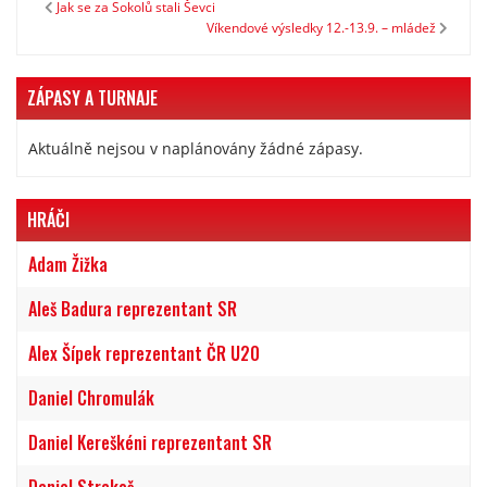
Jak se za Sokolů stali Ševci
Víkendové výsledky 12.-13.9. – mládež
ZÁPASY A TURNAJE
Aktuálně nejsou v naplánovány žádné zápasy.
HRÁČI
Adam Žižka
Aleš Badura reprezentant SR
Alex Šípek reprezentant ČR U20
Daniel Chromulák
Daniel Kereškéni reprezentant SR
Daniel Strakoš