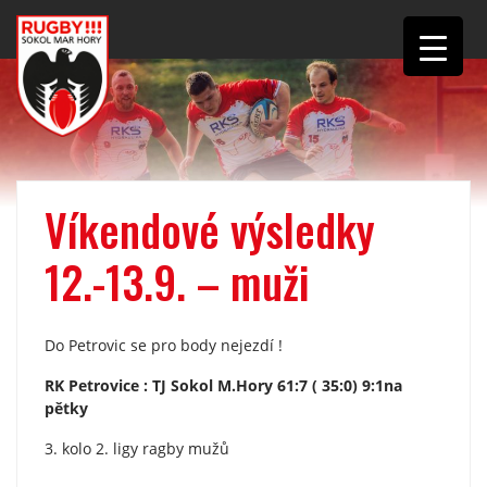
Víkendové výsledky
12.-13.9. – muži
Do Petrovic se pro body nejezdí !
RK Petrovice : TJ Sokol M.Hory 61:7 ( 35:0) 9:1na
pětky
3. kolo 2. ligy ragby mužů