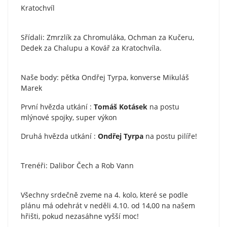
Kratochvíl
Sřídali: Zmrzlík za Chromuláka, Ochman za Kučeru,
Dedek za Chalupu a Kovář za Kratochvíla.
Naše body: pětka Ondřej Tyrpa, konverse Mikuláš
Marek
První hvězda utkání :
Tomáš Kotásek
na postu
mlýnové spojky, super výkon
Druhá hvězda utkání :
Ondřej Tyrpa
na postu pilíře!
Trenéři: Dalibor Čech a Rob Vann
Všechny srdečně zveme na 4. kolo, které se podle
plánu má odehrát v neděli 4.10. od 14,00 na našem
hřišti, pokud nezasáhne vyšší moc!