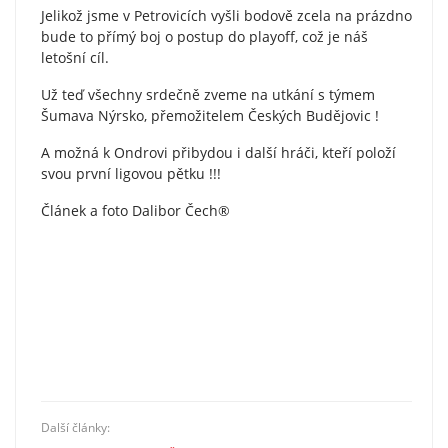
Jelikož jsme v Petrovicích vyšli bodově zcela na prázdno
bude to přímý boj o postup do playoff, což je náš
letošní cíl.
Už teď všechny srdečně zveme na utkání s týmem
Šumava Nýrsko, přemožitelem Českých Budějovic !
A možná k Ondrovi přibydou i další hráči, kteří položí
svou první ligovou pětku !!!
Článek a foto Dalibor Čech®
Další články: