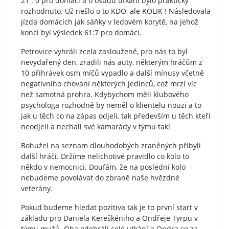
21 : 0 pro domácí a o osudu utkání bylo prakticky
rozhodnuto. Už nešlo o to KDO, ale KOLIK ! Následovala
jízda domácích jak sáňky v ledovém korytě, na jehož
konci byl výsledek 61:7 pro domácí.
Petrovice vyhráli zcela zaslouženě, pro nás to byl
nevydařený den, zradili nás auty, některým hráčům z
10 přihrávek osm míčů vypadlo a další mínusy včetně
negativního chování některých jedinců, což mrzí víc
než samotná prohra. Kdybychom měli klubového
psychologa rozhodně by neměl o klientelu nouzi a to
jak u těch co na zápas odjeli, tak především u těch kteří
neodjeli a nechali své kamarády v týmu tak!
Bohužel na seznam dlouhodobých zraněných přibyli
další hráči. Držíme nelichotivé pravidlo co kolo to
někdo v nemocnici. Doufám, že na poslední kolo
nebudeme povolávat do zbraně naše hvězdné
veterány.
Pokud budeme hledat pozitiva tak je to první start v
základu pro Daniela Kereškéniho a Ondřeje Tyrpu v
týmu mužů. Oba odehráli celé utkání a Ondra se za