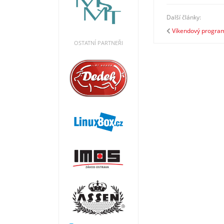
Další články:
Víkendový program
OSTATNÍ PARTNEŘI