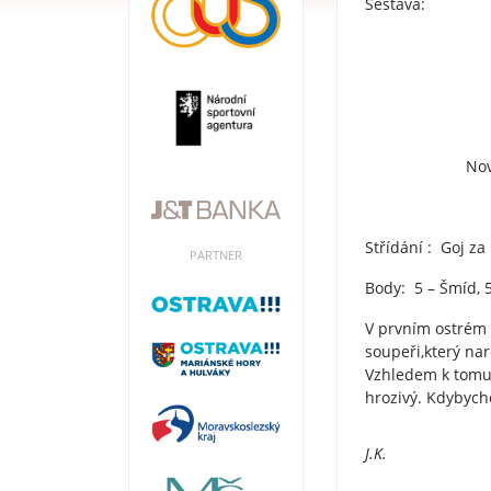
Sestava: Zád
Palyza
Madry A. 
Drb
Novák- Hřebíče
Ďur
Střídání : Goj za
PARTNER
Body: 5 – Šmíd, 5
V prvním ostrém 
soupeři,který nar
Vzhledem k tomu ž
hrozivý. Kdybych
J.K.