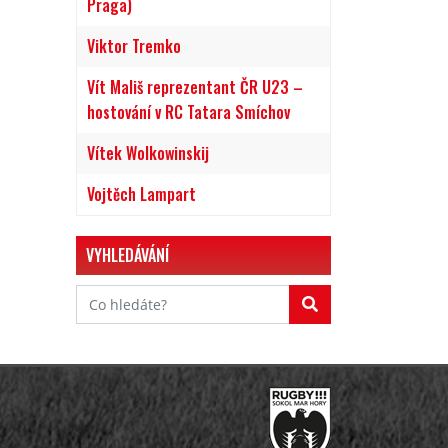
Praga)
Viktor Tremko
Vít Mališ reprezentant ČR U23 –
hostování v RC Tatara Smíchov
Vítek Wolkowinskij
Vojtěch Lampart
VYHLEDÁVÁNÍ