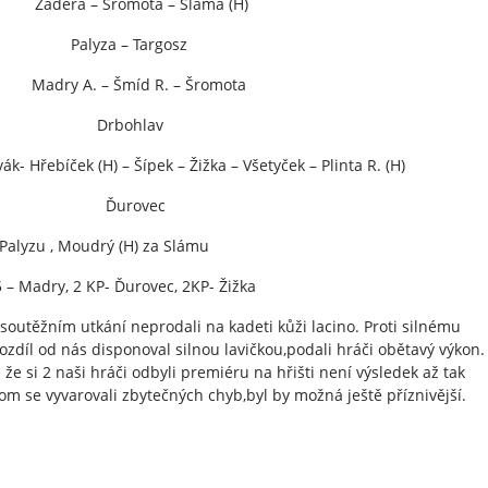
ěra – Šromota – Sláma (H)
 – Targosz
– Šmíd R. – Šromota
ohlav
k (H) – Šípek – Žižka – Všetyček – Plinta R. (H)
ovec
 Palyzu , Moudrý (H) za Slámu
 – Madry, 2 KP- Ďurovec, 2KP- Žižka
soutěžním utkání neprodali na kadeti kůži lacino. Proti silnému
ozdíl od nás disponoval silnou lavičkou,podali hráči obětavý výkon.
e si 2 naši hráči odbyli premiéru na hřišti není výsledek až tak
om se vyvarovali zbytečných chyb,byl by možná ještě příznivější.