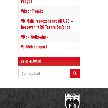
Praga)
Viktor Tremko
Vít Mališ reprezentant ČR U23 –
hostování v RC Tatara Smíchov
Vítek Wolkowinskij
Vojtěch Lampart
VYHLEDÁVÁNÍ