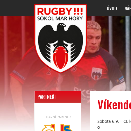
ÚVOD
NÁ
PARTNEŘI
Víkend
HLAVNÍ PARTNER
Sobota 6.9. – CL 
0