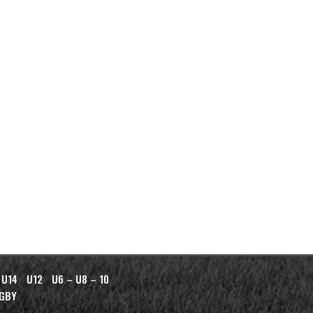
 U14
U12
U6 – U8 – 10
AGBY