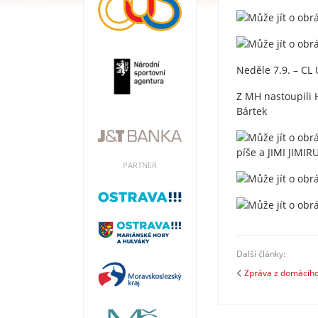
Neděle 7.9. – CL
Z MH nastoupili 
Bártek
PARTNER
Další články:
Zpráva z domácího