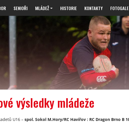
BOR
SENIOŘI
MLÁDEŽ
HISTORIE
KONTAKTY
FOTOGALE
ové výsledky mládeže
kadetů U16 –
spol. Sokol M.Hory/RC Havířov : RC Dragon Brno B 10