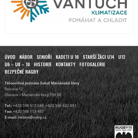
ÚVOD
NÁBOR
SENIOŘI
KADETI U 16
STARŠÍ ŽÁCI U14
U12
U6 – U8 – 10
HISTORIE
KONTAKTY
FOTOGALERIE
BEZPEČNÉ RAGBY
Tělocvičná jednota Sokol Mariánské Hory
Raisova 12
Ostrava – Mariánské hory 709 00
Tel.:
+420 596 612 048, +420 596 622 881
Fax:
+420 596 113 487
E-mail:
hebios@volny.cz