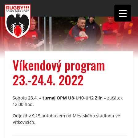
Víkendový program
23.-24.4. 2022
Sobota 23.4. –
turnaj OPM U8-U10-U12 Zlín
– začátek
12,00 hod.
Odjezd v 9,15 autobusem od Městského stadionu ve
Vítkovicích.