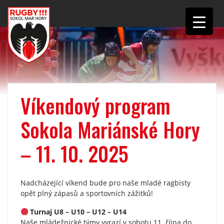
Víkendový program
Sokola Mariánské Hory
– 11. 10. 2025
Nadcházející víkend bude pro naše mladé ragbisty
opět plný zápasů a sportovních zážitků!
Turnaj U8 – U10 – U12 – U14
Naše mládežnické týmy vyrazí v sobotu 11. října do