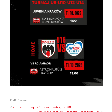
Další články:
Zpráva z turnaje v Krakově – kategorie U8
Rugbyový turnaj ORF Olomouc – kategorie U10