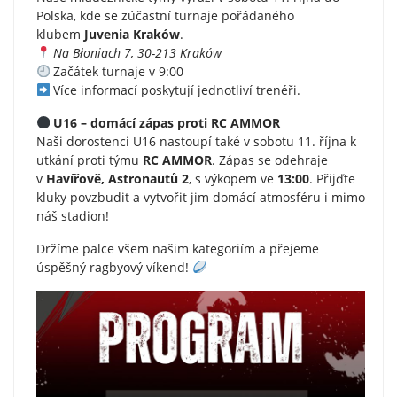
Polska, kde se zúčastní turnaje pořádaného
klubem
Juvenia Kraków
.
Na Błoniach 7, 30-213 Kraków
Začátek turnaje v 9:00
Více informací poskytují jednotliví trenéři.
U16 – domácí zápas proti RC AMMOR
Naši dorostenci U16 nastoupí také v sobotu 11. října k
utkání proti týmu
RC AMMOR
. Zápas se odehraje
v
Havířově, Astronautů 2
, s výkopem ve
13:00
. Přijďte
kluky povzbudit a vytvořit jim domácí atmosféru i mimo
náš stadion!
Držíme palce všem našim kategoriím a přejeme
úspěšný ragbyový víkend!