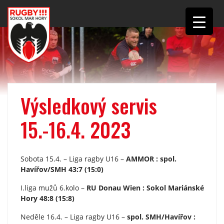
Výsledkový servis
15.-16.4. 2023
Sobota 15.4. – Liga ragby U16 –
AMMOR : spol.
Havířov/SMH 43:7 (15:0)
I.liga mužů 6.kolo –
RU Donau Wien : Sokol Mariánské
Hory 48:8 (15:8)
Neděle 16.4. – Liga ragby U16 –
spol. SMH/Havířov :