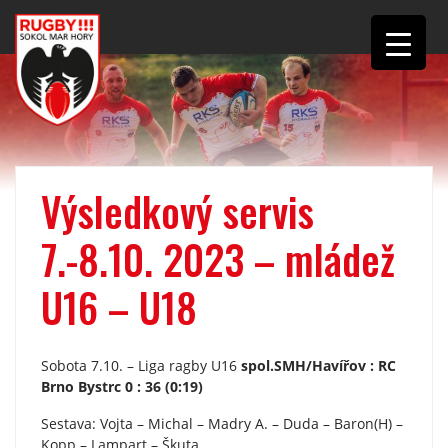
Výsledkový servis
7.-8.10. 2023 – mládež
U16 – U18
Sobota 7.10. – Liga ragby U16
spol.SMH/Havířov : RC
Brno Bystrc 0 : 36 (0:19)
Sestava: Vojta – Michal – Madry A. – Duda – Baron(H) –
Kopp – Lampart – Škuta