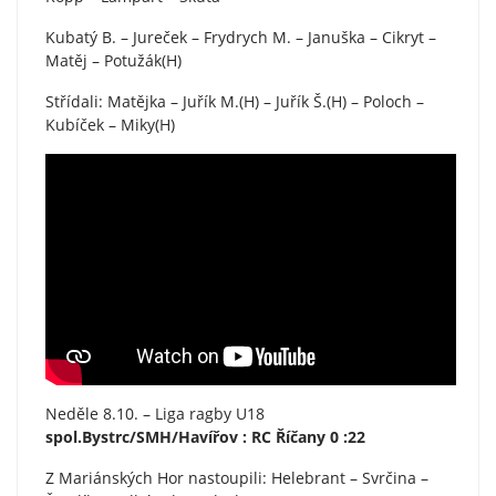
Kubatý B. – Jureček – Frydrych M. – Januška – Cikryt –
Matěj – Potužák(H)
Střídali: Matějka – Juřík M.(H) – Juřík Š.(H) – Poloch –
Kubíček – Miky(H)
Neděle 8.10. – Liga ragby U18
spol.Bystrc/SMH/Havířov : RC Říčany 0 :22
Z Mariánských Hor nastoupili: Helebrant – Svrčina –