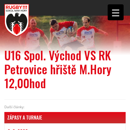
U16 Spol. Východ VS RK
Petrovice hřiště M.Hory
12,00hod
Další články:
ZÁPASY A TURNAJE