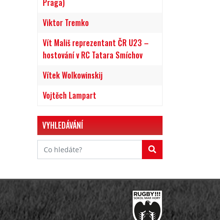
Praga)
Viktor Tremko
Vít Mališ reprezentant ČR U23 –
hostování v RC Tatara Smíchov
Vítek Wolkowinskij
Vojtěch Lampart
VYHLEDÁVÁNÍ