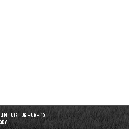
 U14
U12
U6 – U8 – 10
AGBY