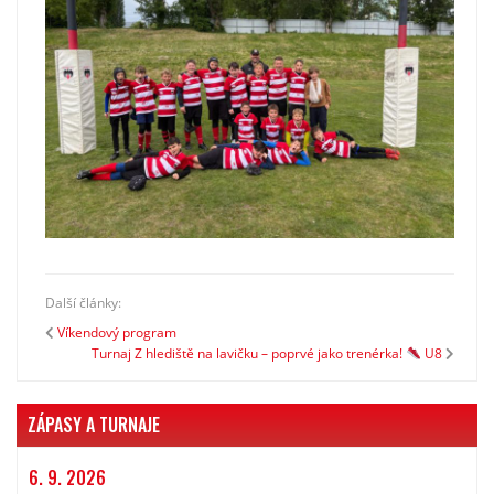
Další články:
Víkendový program
Turnaj Z hlediště na lavičku – poprvé jako trenérka!
U8
ZÁPASY A TURNAJE
6. 9. 2026