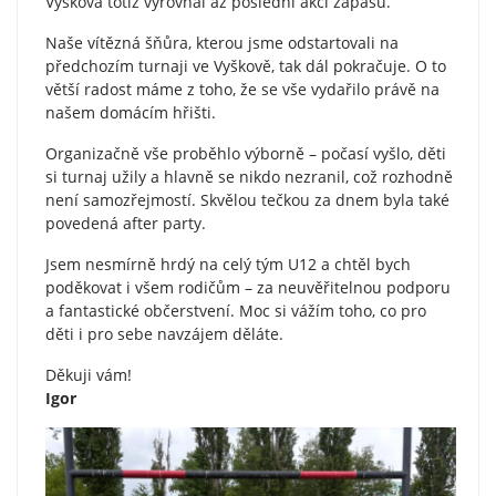
Vyškova totiž vyrovnal až poslední akcí zápasu.
Naše vítězná šňůra, kterou jsme odstartovali na
předchozím turnaji ve Vyškově, tak dál pokračuje. O to
větší radost máme z toho, že se vše vydařilo právě na
našem domácím hřišti.
Organizačně vše proběhlo výborně – počasí vyšlo, děti
si turnaj užily a hlavně se nikdo nezranil, což rozhodně
není samozřejmostí. Skvělou tečkou za dnem byla také
povedená after party.
Jsem nesmírně hrdý na celý tým U12 a chtěl bych
poděkovat i všem rodičům – za neuvěřitelnou podporu
a fantastické občerstvení. Moc si vážím toho, co pro
děti i pro sebe navzájem děláte.
Děkuji vám!
Igor