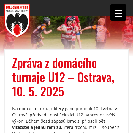
Zpráva z domácího
turnaje U12 – Ostrava,
10. 5. 2025
Na domácím turnaji, který jsme pořádali 10. května v
Ostravě, předvedli naši Sokolíci U12 naprosto skvělý
výkon. Během šesti zápasů jsme si připsali
pět
vítězství a jednu remízu
, která trochu mrzí – soupeř z