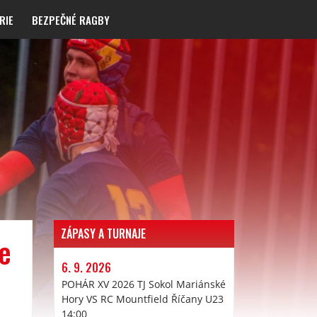
RIE
BEZPEČNÉ RAGBY
ZÁPASY A TURNAJE
je
6. 9. 2026
POHÁR XV 2026 TJ Sokol Mariánské
Hory VS RC Mountfield Říčany U23
14:00