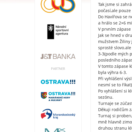
Tak jsme si zahrá
počasí,ale pouze
Do Havířova se ne
a hrálo se 2×6 m
V prvním zápase 
Jak se hned v dr
mužstvem Žiliny j
sprosté slovo.al
3-3(podle mých po
posledního zápa
V tomto zápase k
PARTNER
byla výhra 6-3.
Při vyhlášení výs
nesmí se to říkat
Po vyhlášení si k
sezónu.
Turnaje se zúčast
Děkuji rodičům z
Turnaj si proberu
mně hlavně zimou
druhou stranu kl