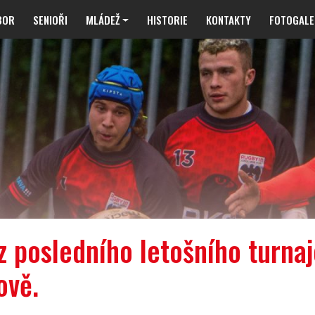
BOR
SENIOŘI
MLÁDEŽ
HISTORIE
KONTAKTY
FOTOGALE
z posledního letošního turna
ově.