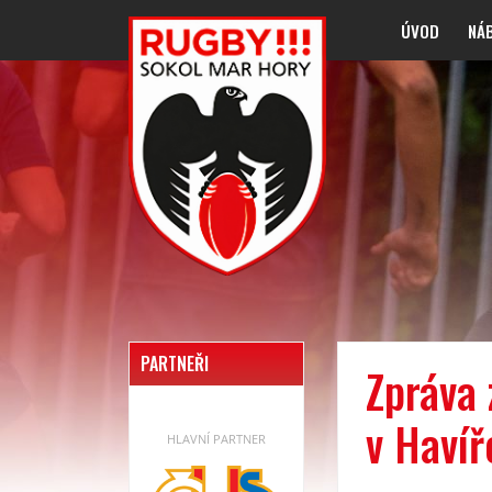
ÚVOD
NÁ
PARTNEŘI
Zpráva 
v Havíř
HLAVNÍ PARTNER