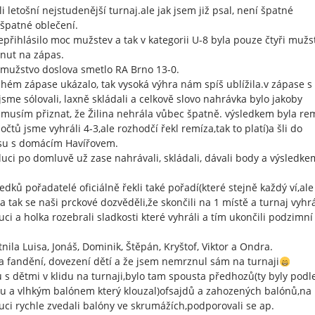
li letošní nejstudenější turnaj.ale jak jsem již psal, není špatné
 špatné oblečení.
přihlásilo moc mužstev a tak v kategorii U-8 byla pouze čtyři mužs
inut na zápas.
mužstvo doslova smetlo RA Brno 13-0.
uhém zápase ukázalo, tak vysoká výhra nám spíš ublížila.v zápase s
sme sólovali, laxně skládali a celkově slovo nahrávka bylo jakoby
e musím přiznat, že Žilina nehrála vůbec špatně. výsledkem byla re
čtů jsme vyhráli 4-3,ale rozhodčí řekl remíza,tak to platí)a šli do
su s domácím Havířovem.
luci po domluvě už zase nahrávali, skládali, dávali body a výsledke
ledků pořadatelé oficiálně řekli také pořadí(které stejně každý ví,ale
)a tak se naši prckové dozvěděli,že skončili na 1 místě a turnaj vyhrá
luci a holka rozebrali sladkosti které vyhráli a tím ukončili podzimní
nila Luisa, Jonáš, Dominik, Štěpán, Kryštof, Viktor a Ondra.
a fandění, dovezení dětí a že jsem nemrznul sám na turnaji
 s dětmi v klidu na turnaji,bylo tam spousta předhozů(ty byly podl
 a vlhkým balónem který klouzal)ofsajdů a zahozených balónů,na
uci rychle zvedali balóny ve skrumážích,podporovali se ap.