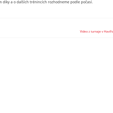
m díky a o dalších trénincích rozhodneme podle počasí.
Video z turnaje v Havíř