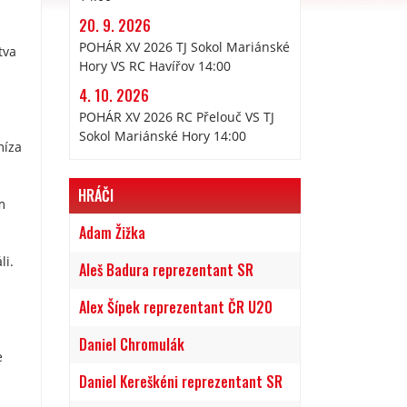
20. 9. 2026
POHÁR XV 2026 TJ Sokol Mariánské
tva
Hory VS RC Havířov 14:00
4. 10. 2026
POHÁR XV 2026 RC Přelouč VS TJ
Sokol Mariánské Hory 14:00
míza
HRÁČI
m
Adam Žižka
li.
Aleš Badura reprezentant SR
Alex Šípek reprezentant ČR U20
Daniel Chromulák
e
Daniel Kereškéni reprezentant SR