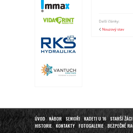
Další články:
Nouzový stav
ÚVOD
NÁBOR
SENIOŘI
KADETI U 16
STARŠÍ ŽÁCI
HISTORIE
KONTAKTY
FOTOGALERIE
BEZPEČNÉ R