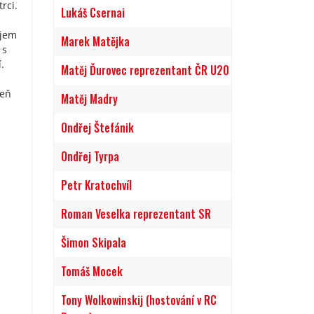
rci.
Lukáš Csernai
ajem
Marek Matějka
 s
.
Matěj Ďurovec reprezentant ČR U20
é
čeň
Matěj Madry
Ondřej Štefánik
Ondřej Tyrpa
Petr Kratochvíl
Roman Veselka reprezentant SR
Šimon Skipala
Tomáš Mocek
Tony Wolkowinskij (hostování v RC