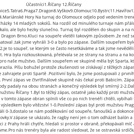
Účastníci1.Říčany 12.Říčany
bice5.Tatra6.Praga7.Dragon8.Vyškov9.Olomouc10.Bystrc11.Havířov1
.Mariánské Hory Na turnaj do Olomouce odjelo pod vedením tren
házky 14 mladých sokolů. Na rozdíl od minulého turnaje nám přál
ukalo, ale bylo hezky slunečno. Turnaj byl rozdělen do skupin a na 
l Dragon Brno.Kluci na soupeře vletěli takovým způsobem ,že než s
toval ,tak jsme vyhráli 3-0 a bylo po zápase. Dalším soupeřem byl
2.Je to soupeř, se kterým se často nesetkáváme a tak jsme nevěděli
. Hra byla rozkouskovaná, přelévala se ze strany na stranu a na ko
 pro naše mužstvo. Dalším soupeřem ve skupině měla být Sparta, k
razila. Píšu bohužel protože zkušenosti se získávají z těžkých zápa
e zahrajete proti Spartě .Pozitivní bylo, že jsme postupovali z první
 První zápas ve čtvrtfinálové skupině nás čekal proti Babicím. Zápa
body padaly na obou stranách a konečný výsledek byl smírný 2-2.Dal
mužstvu Říčany 1.Byl to těžký zápas, ostatně jako každý proti mužst
 v tomto zápase obran splnili vše co po nich trenéři chtěli, vybíhali 
 a výsledkem bylo vítězství 1-0.Poslední zápas byl proti mužstvu Prag
áli 0-3,dostalo se nám poděkování od soupeře, fanoušků a dokonce
ovky.V zápase se ukázalo, že ragby není jen o tom odházet balón a
ci z Prahy hráli chytře, hledali si prostor v obraně, překopávali míč 
áme.Pro nás trenéry byla ale radost sledovat, že se ostravská srdíčk