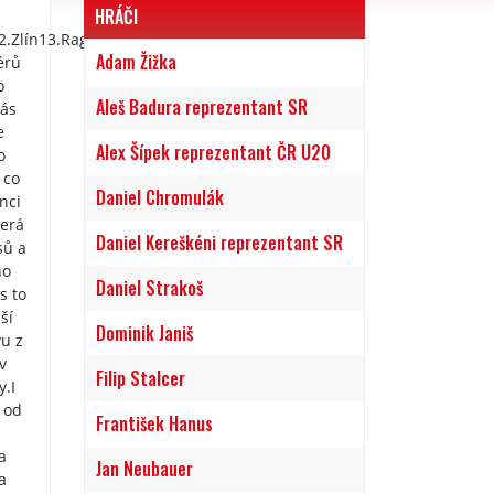
HRÁČI
2.Zlín13.Ragby
Adam Žižka
érů
o
Aleš Badura reprezentant SR
nás
e
Alex Šípek reprezentant ČR U20
o
 co
Daniel Chromulák
nci
terá
Daniel Kereškéni reprezentant SR
sů a
ho
Daniel Strakoš
s to
ší
Dominik Janiš
vu z
v
Filip Stalcer
y.I
 od
František Hanus
a
Jan Neubauer
a