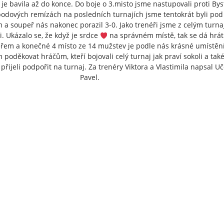
je bavila až do konce. Do boje o 3.misto jsme nastupovali proti Byst
odových remízách na posledních turnajích jsme tentokrát byli pod
 a soupeř nás nakonec porazil 3-0. Jako trenéři jsme z celým turn
. Ukázalo se, že když je srdce
na správném místě, tak se dá hrát
em a konečné 4 místo ze 14 mužstev je podle nás krásné umístění
 poděkovat hráčům, kteří bojovali celý turnaj jak praví sokoli a tak
přijeli podpořit na turnaj. Za trenéry Viktora a Vlastimila napsal U
Pavel.