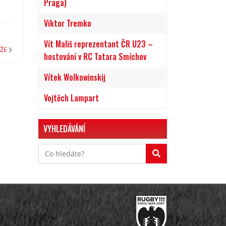
Praga)
Viktor Tremko
Vít Mališ reprezentant ČR U23 –
ŽE
hostování v RC Tatara Smíchov
Vítek Wolkowinskij
Vojtěch Lampart
VYHLEDÁVÁNÍ