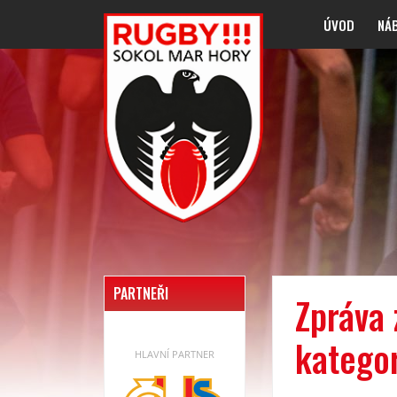
ÚVOD
NÁ
PARTNEŘI
Zpráva 
kategor
HLAVNÍ PARTNER