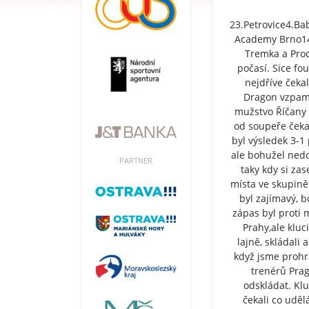
23.Petrovice4.Ba
Academy Brno14
Tremka a Proc
počasí. Sice fo
nejdříve čeka
Dragon vzpama
mužstvo Říčany 
od soupeře čekat
byl výsledek 3-1
ale bohužel nedo
PARTNER
taky kdy si zas
místa ve skupině.
byl zajímavý, 
zápas byl proti 
Prahy,ale kluci
lajně, skládali
když jsme prohr
trenérů Prag
odskládat. Klu
čekali co uděl