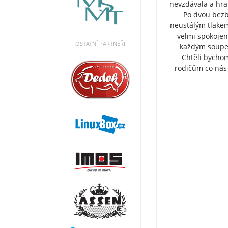
nevzdávala a hra 
Po dvou bezb
neustálým tlakem
velmi spokojeni
OSTATNÍ PARTNEŘI
každým soupeř
Chtěli bychom
rodičům co nás 