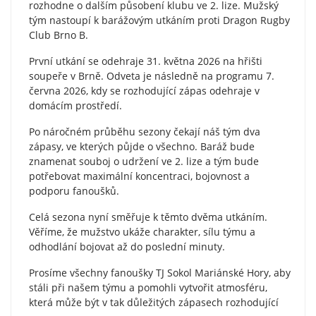
rozhodne o dalším působení klubu ve 2. lize. Mužský
tým nastoupí k barážovým utkáním proti Dragon Rugby
Club Brno B.
První utkání se odehraje 31. května 2026 na hřišti
soupeře v Brně. Odveta je následně na programu 7.
června 2026, kdy se rozhodující zápas odehraje v
domácím prostředí.
Po náročném průběhu sezony čekají náš tým dva
zápasy, ve kterých půjde o všechno. Baráž bude
znamenat souboj o udržení ve 2. lize a tým bude
potřebovat maximální koncentraci, bojovnost a
podporu fanoušků.
Celá sezona nyní směřuje k těmto dvěma utkáním.
Věříme, že mužstvo ukáže charakter, sílu týmu a
odhodlání bojovat až do poslední minuty.
Prosíme všechny fanoušky TJ Sokol Mariánské Hory, aby
stáli při našem týmu a pomohli vytvořit atmosféru,
která může být v tak důležitých zápasech rozhodující