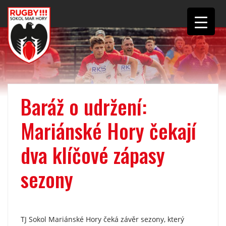
Baráž o udržení:
Mariánské Hory čekají
dva klíčové zápasy
sezony
TJ Sokol Mariánské Hory čeká závěr sezony, který