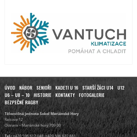
ÚVOD
NÁBOR
SENIOŘI
KADETI U 16
STARŠÍ ŽÁCI U14
U12
U6 – U8 – 10
HISTORIE
KONTAKTY
FOTOGALERIE
BEZPEČNÉ RAGBY
Tělocvičná jednota Sokol Mariánské Hory
Raisova 12
Ostrava – Mariánské hory 709 00
Tel.:
+420 596 612 048, +420 596 622 881