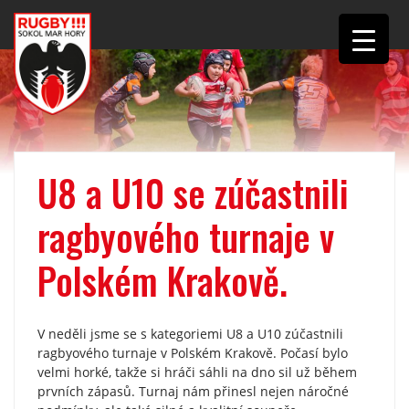
U8 a U10 se zúčastnili
ragbyového turnaje v
Polském Krakově.
V neděli jsme se s kategoriemi U8 a U10 zúčastnili
ragbyového turnaje v Polském Krakově. Počasí bylo
velmi horké, takže si hráči sáhli na dno sil už během
prvních zápasů. Turnaj nám přinesl nejen náročné