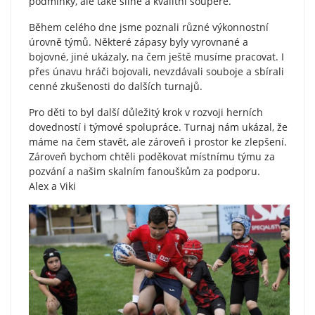
podmínky, ale také silné a kvalitní soupeře.
Během celého dne jsme poznali různé výkonnostní
úrovně týmů. Některé zápasy byly vyrovnané a
bojovné, jiné ukázaly, na čem ještě musíme pracovat. I
přes únavu hráči bojovali, nevzdávali souboje a sbírali
cenné zkušenosti do dalších turnajů.
Pro děti to byl další důležitý krok v rozvoji herních
dovedností i týmové spolupráce. Turnaj nám ukázal, že
máme na čem stavět, ale zároveň i prostor ke zlepšení.
Zároveň bychom chtěli poděkovat místnímu týmu za
pozvání a našim skalním fanouškům za podporu.
Alex a Viki