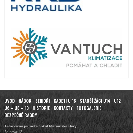
ÚVOD
NÁBOR
SENIOŘI
KADETI U 16
STARŠÍ ŽÁCI U14
U12
U6 – U8 – 10
HISTORIE
KONTAKTY
FOTOGALERIE
BEZPEČNÉ RAGBY
Tělocvičná jednota Sokol Mariánské Hory
Raisova 12