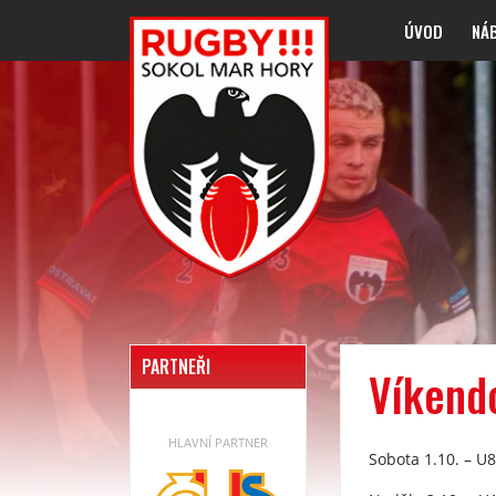
ÚVOD
NÁ
PARTNEŘI
Víkend
HLAVNÍ PARTNER
Sobota 1.10. – U