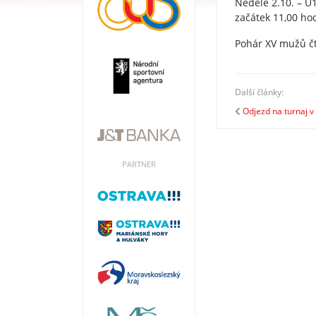
Neděle 2.10. – U
začátek 11,00 ho
Pohár XV mužů čtv
Další články:
Odjezd na turnaj 
PARTNER