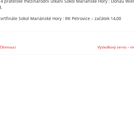
14 přátelské mezinárodní utkání Sokol Mariánské Hory : Donau Wie
d.
rtfinále Sokol Mariánské Hory : RK Petrovice – začátek 14,00
v Olomouci
Výsledkový servis – m