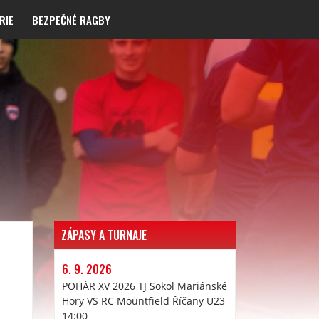
RIE
BEZPEČNÉ RAGBY
ZÁPASY A TURNAJE
6. 9. 2026
POHÁR XV 2026 TJ Sokol Mariánské
Hory VS RC Mountfield Říčany U23
14:00