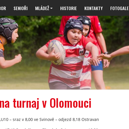
BOR
SENIOŘI
MLÁDEŽ
HISTORIE
KONTAKTY
FOTOGALE
na turnaj v Olomouci
,U10 – sraz v 8,00 ve Svinově – odjezd 8,18 Ostravan