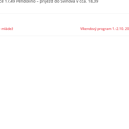
e 17,49 Pendolíno – příjezd do Svinova v cca. 18,39
– mládež
Víkendový program 1.-2.10. 2