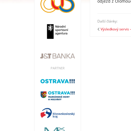
odjezd z Olomouc
Další články:
Výsledkový servis 
PARTNER