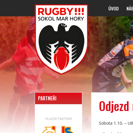
ÚVOD
NÁ
PARTNEŘI
Odjezd 
HLAVNÍ PARTNER
Sobota 1.10. – U8