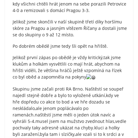
kdy všichni chtěli hrát jenom na sebe porazili Petrovice
4-0 a remizovali s domácí Pragou 3-3.
Jelikož jsme skončili v naší skupině třetí díky horšímu
skóre za Pragou a jasným vítězem Říčany a dostali jsme
se do skupiny o 9 až 12 místo.
Po dobrém obědě jsme tedy šli opět na hřiště.
Jelikož první zápas po obědě je vždy kritický,tak jsme
klukům a holkám vysvětlili co mají hrát, abychom na
hřišti viděli, že většina hráčů ještě vzpomíná na řízek
co byl oběd a zapomněla na pokyny
Skupinu jsme začali proti RA Brno. Naštěstí se soupeř
najedl stejně dobře a bylo to vyloženě utkání,kdy ve
hře dopředu co akce to bod a ve hře dozadu se
neskládalo,ale jenom poplácávalo po
ramenách.naštěstí jsme měli o jeden útok navíc a
vyhráli 5-4.musel jsem na mužstvo zvednout hlas,vedle
pochvaly taky adresně ukázat na chyby.kluci a holky
byli zaražení,byla tam i slzičky,ale vzali si to k srdci a v