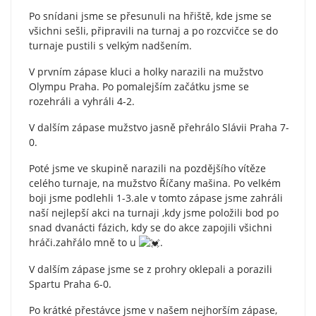
Po snídani jsme se přesunuli na hřiště, kde jsme se
všichni sešli, připravili na turnaj a po rozcvičce se do
turnaje pustili s velkým nadšením.
V prvním zápase kluci a holky narazili na mužstvo
Olympu Praha. Po pomalejším začátku jsme se
rozehráli a vyhráli 4-2.
V dalším zápase mužstvo jasně přehrálo Slávii Praha 7-
0.
Poté jsme ve skupině narazili na pozdějšího vítěze
celého turnaje, na mužstvo Říčany mašina. Po velkém
boji jsme podlehli 1-3.ale v tomto zápase jsme zahráli
naší nejlepší akci na turnaji ,kdy jsme položili bod po
snad dvanácti fázich, kdy se do akce zapojili všichni
hráči.zahřálo mně to u
.
V dalším zápase jsme se z prohry oklepali a porazili
Spartu Praha 6-0.
Po krátké přestávce jsme v našem nejhorším zápase,