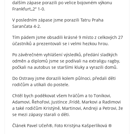
dalším zápase porazili po velice bojovném výkonu
Frankfurt,,2″ 1-0.
V posledním zápase jsme porazili Tatru Praha
Sarančata 4-2.
Tím pádem jsme obsadili krásné 9 místo z celkových 27
účastníků a prezentovali se i velmi hezkou hrou.
Po závěrečném vyhlášení výsledků, předání sladkých
odměn a diplomů jsme se podívali na extraligu ragby,
počkali na autobus se staršími kluky a vyrazili domů.
Do Ostravy jsme dorazili kolem půlnoci, předali děti
rodičům a utíkali do postele.
Chtěl bych poděkovat všem hráčům a to Toníkovi,
Adamovi, Řehořovi, Justínce ,Frídě, Markovi a Radimovi
a také rodičům Kristýně, Martinovi, Andreji a Petrovi, že
se mezi zápasy starali o děti.
Článek Pavel Učeň®, Foto Kristýna Kašperlíková ®