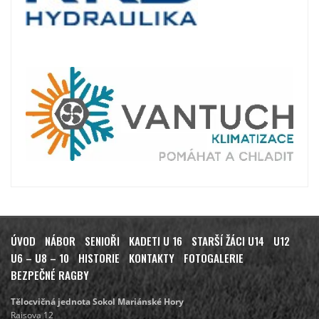
ÚVOD
NÁBOR
SENIOŘI
KADETI U 16
STARŠÍ ŽÁCI U14
U12
U6 – U8 – 10
HISTORIE
KONTAKTY
FOTOGALERIE
BEZPEČNÉ RAGBY
Tělocvičná jednota Sokol Mariánské Hory
Raisova 12