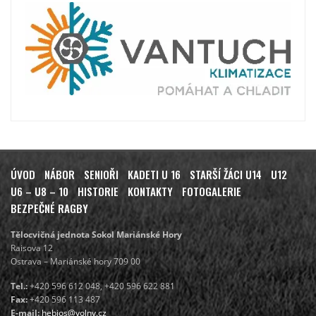
ÚVOD
NÁBOR
SENIOŘI
KADETI U 16
STARŠÍ ŽÁCI U14
U12
U6 – U8 – 10
HISTORIE
KONTAKTY
FOTOGALERIE
BEZPEČNÉ RAGBY
Tělocvičná jednota Sokol Mariánské Hory
Raisova 12
Ostrava – Mariánské hory 709 00
Tel.:
+420 596 612 048, +420 596 622 881
Fax:
+420 596 113 487
E-mail:
hebios@volny.cz