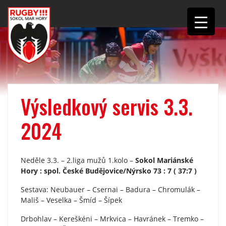
Výsledkový servis 3.3.
2024
Neděle 3.3. – 2.liga mužů 1.kolo –
Sokol Mariánské
Hory : spol. České Budějovice/Nýrsko 73 : 7 ( 37:7 )
Sestava: Neubauer – Csernai – Badura – Chromulák –
Mališ – Veselka – Šmíd – Šípek
Drbohlav – Kereškéni – Mrkvica – Havránek – Tremko –