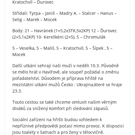
Kratochvíl – Ďurovec
Střídali: Tyrpa – Janiš – Madry A. – Stalcer – Hanus –
Selig – Marek – Mocek
Body: 21 – Havránek (1×5,2x3TK,5x2KP) 12 – Ďurovec
(2×5,1x2KP) 10- Kereškéni (2×5), 5 – Chromulák
5 – Veselka, 5 – Mališ, 5 – Kratochvíl, 5 – Šípek , 5 –
Mocek
Další utkání sehrají naši muži v neděli 10.3. Původně
se mělo hrát v Havířově, ale soupeř požádal o změnu
pořadatelství. Důvodem je příprava hřiště na
mezistátní utkání mužů Česko : Ukrajina,které se hraje
23.3.
Touto cestou se také chceme omluvit našim věrným
diváků za snížený komfort při sledování zápasů.
Sociální zařízení na hřišti budou vzhledem k
nepříznivé předpovědi počasí mimo provoz. K dispozici
jsou toalety v šatnach a pro ženy v tělocvičně.