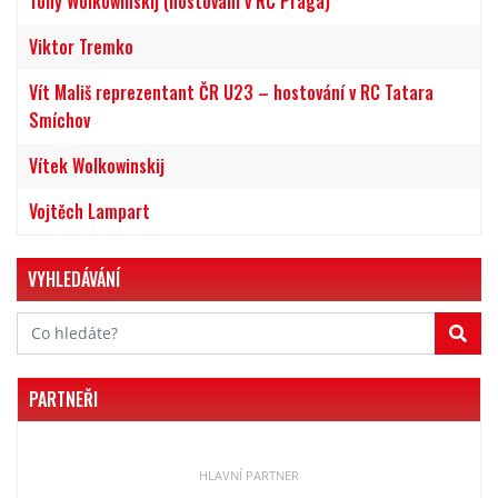
Tony Wolkowinskij (hostování v RC Praga)
Viktor Tremko
Vít Mališ reprezentant ČR U23 – hostování v RC Tatara
Smíchov
Vítek Wolkowinskij
Vojtěch Lampart
VYHLEDÁVÁNÍ
PARTNEŘI
HLAVNÍ PARTNER