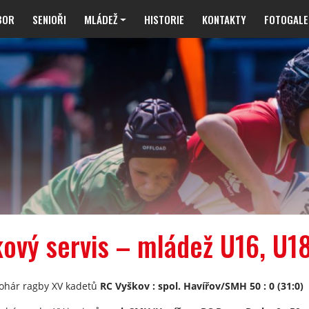
BOR
SENIOŘI
MLÁDEŽ
HISTORIE
KONTAKTY
FOTOGALE
ový servis – mládež U16, U1
Pohár ragby XV kadetů
RC Vyškov : spol. Havířov/SMH 50 : 0 (31:0)