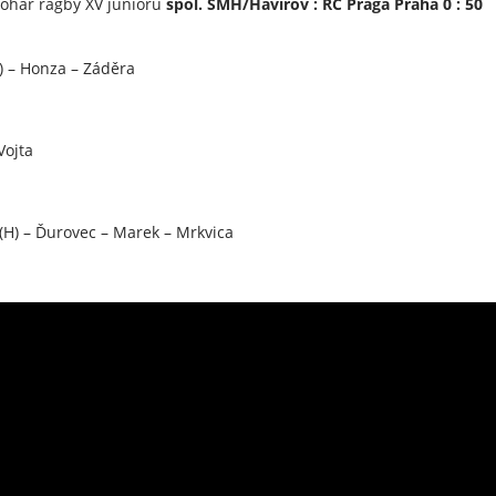
Pohár ragby XV juniorů
spol. SMH/Havířov : RC Praga Praha 0 : 50
) – Honza – Záděra
Vojta
.(H) – Ďurovec – Marek – Mrkvica