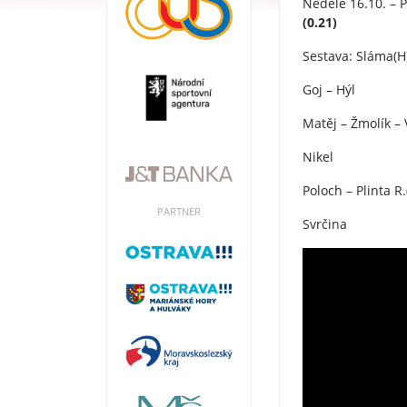
Neděle 16.10. – 
(0.21)
Sestava: Sláma(H
Goj – Hýl
Matěj – Žmolík – 
Nikel
Poloch – Plinta R
PARTNER
Svrčina