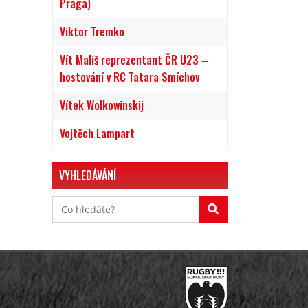
Praga)
Viktor Tremko
Vít Mališ reprezentant ČR U23 –
hostování v RC Tatara Smíchov
Vítek Wolkowinskij
Vojtěch Lampart
VYHLEDÁVÁNÍ