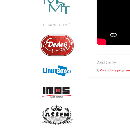
OSTATNÍ PARTNEŘI
Další články:
Víkendový program