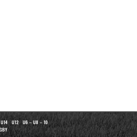
 U14
U12
U6 – U8 – 10
AGBY