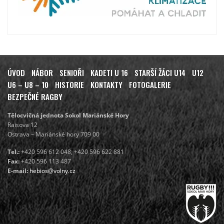
ÚVOD
NÁBOR
SENIOŘI
KADETI U 16
STARŠÍ ŽÁCI U14
U12
U6 – U8 – 10
HISTORIE
KONTAKTY
FOTOGALERIE
BEZPEČNÉ RAGBY
Tělocvičná jednota Sokol Mariánské Hory
Raisova 12
Ostrava – Mariánské hory 709 00
Tel.:
+420 596 612 048, +420 596 622 881
Fax:
+420 596 113 487
E-mail:
hebios@volny.cz