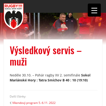
Výsledkový servis –
muži
Neděle 30.10. – Pohár ragby XV 2. semifinále
Sokol
Mariánské Hory : Tatra Smíchov B 40 : 10 (19:10)
Další články:
Víkendový program 5.-6.11. 2022